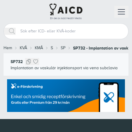
En del av Add Health Media
Hem
KVÅ
KMÅ
S
SP
SP732
-
Implantation av vaskul
SP732
Implantation av vaskulär injektionsport via vena subclavia