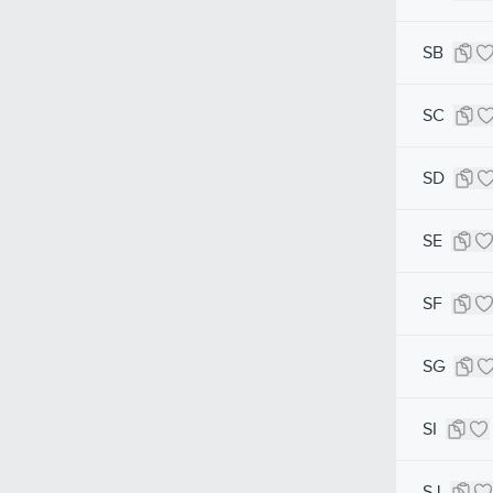
SB
SC
SD
SE
SF
SG
SI
SJ