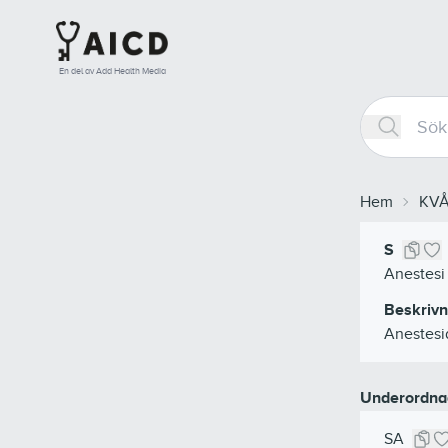
En del av Add Health Media
Hem
KV
S
Anestesi
Beskrivn
Anestesi
Underordna
SA