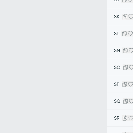
SK
SL
SN
SO
SP
SQ
SR