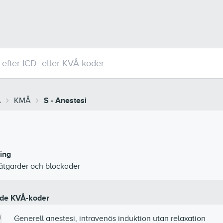
Å
KMÅ
S
-
Anestesi
ing
åtgärder och blockader
de KVÅ-koder
Generell anestesi, intravenös induktion utan relaxation