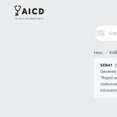
En del av Add Health Media
Hem
KV
SE841
Generell 
”Rapid s
narkos/se
Intraven