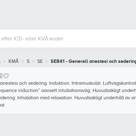
Å
KMÅ
S
SE
SE841
-
Generell anestesi och sedering
anestesi och sedering. Induktion: Intramuskulär. Luftvägskontro
equence induction” oavsett intubationsväg. Huvudsakligt underh
dering: Inhalation med relaxation. Huvudsakligt underhåll av an
öst