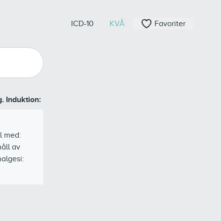
ICD-10
KVÅ
Favoriter
. Induktion: Intramuskulär. Luftvägskontroll med: ”Rapid sequ
ll med:
åll av
algesi: