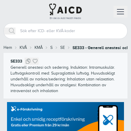
En del av Add Health Media
Hem
KVÅ
KMÅ
S
SE
SE333
-
Generell anestesi och s
SE333
Generell anestesi och sedering. Induktion: Intramuskulär.
Luftvägskontroll med: Supraglottisk luftväg. Huvudsakligt
underhåll av narkos/sedering: Inhalation utan relaxation.
Huvudsakligt underhåll av analgesi: Kombination av
intravenöst och inhalation