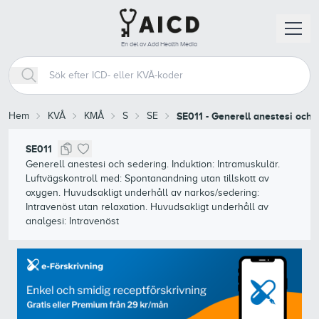
En del av Add Health Media
Hem
KVÅ
KMÅ
S
SE
SE011
-
Generell anestesi och s
SE011
Generell anestesi och sedering. Induktion: Intramuskulär.
Luftvägskontroll med: Spontanandning utan tillskott av
oxygen. Huvudsakligt underhåll av narkos/sedering:
Intravenöst utan relaxation. Huvudsakligt underhåll av
analgesi: Intravenöst