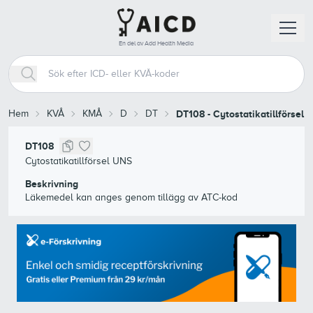
En del av Add Health Media
Hem
KVÅ
KMÅ
D
DT
DT108
-
Cytostatikatillförsel 
DT108
Cytostatikatillförsel UNS
Beskrivning
Läkemedel kan anges genom tillägg av ATC-kod