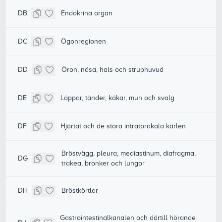
DB
Endokrina organ
DC
Ögonregionen
DD
Öron, näsa, hals och struphuvud
DE
Läppar, tänder, käkar, mun och svalg
DF
Hjärtat och de stora intratorakala kärlen
Bröstvägg, pleura, mediastinum, diafragma,
DG
trakea, bronker och lungor
DH
Bröstkörtlar
Gastrointestinalkanalen och därtill hörande