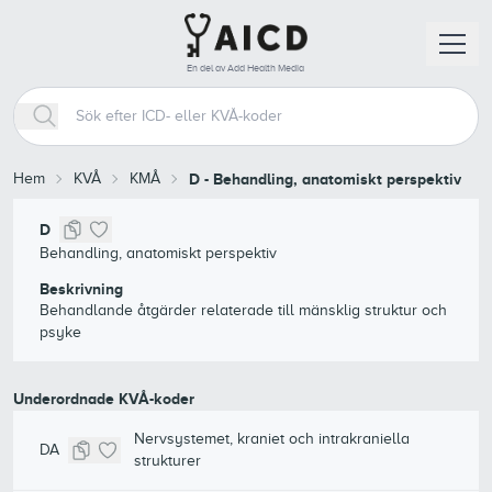
En del av Add Health Media
Hem
KVÅ
KMÅ
D
-
Behandling, anatomiskt perspektiv
D
Behandling, anatomiskt perspektiv
Beskrivning
Behandlande åtgärder relaterade till mänsklig struktur och
psyke
Underordnade KVÅ-koder
Nervsystemet, kraniet och intrakraniella
DA
strukturer