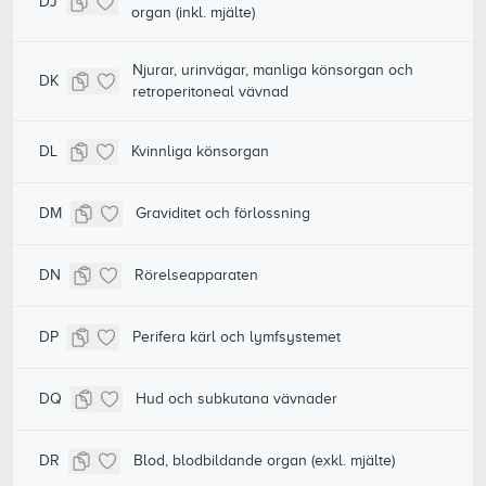
DJ
organ (inkl. mjälte)
Njurar, urinvägar, manliga könsorgan och
DK
retroperitoneal vävnad
DL
Kvinnliga könsorgan
DM
Graviditet och förlossning
DN
Rörelseapparaten
DP
Perifera kärl och lymfsystemet
DQ
Hud och subkutana vävnader
DR
Blod, blodbildande organ (exkl. mjälte)