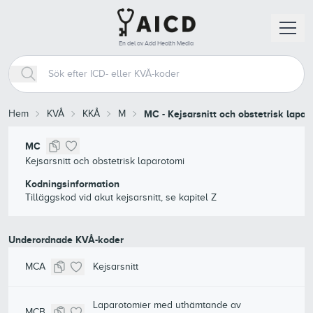
En del av Add Health Media
Hem
KVÅ
KKÅ
M
MC
-
Kejsarsnitt och obstetrisk lapar
MC
Kejsarsnitt och obstetrisk laparotomi
Kodningsinformation
Tilläggskod vid akut kejsarsnitt, se kapitel Z
Underordnade KVÅ-koder
MCA
Kejsarsnitt
Laparotomier med uthämtande av
MCB