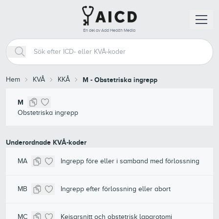
En del av Add Health Media
Hem
KVÅ
KKÅ
M
-
Obstetriska ingrepp
M
Obstetriska ingrepp
Underordnade KVÅ-koder
MA
Ingrepp före eller i samband med förlossning
MB
Ingrepp efter förlossning eller abort
MC
Kejsarsnitt och obstetrisk laparotomi