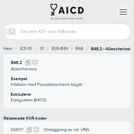
En del av Add Health Media
Hem
ICD-10
01
B35-B49
B48
B48.2
-
Allescheriasis
B48.2
Allescheriasis
Exempel
Infektion med Pseudallescheria boydii
Exkluderar
Eumycetom (B47.0)
Relaterade KVÅ-koder
DQ017
Omläggning av sår UNS