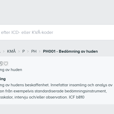
Å
KMÅ
P
PH
PH001
-
Bedömning av huden
ng av huden
ing
g av hudens beskaffenhet. Innefattar insamling och analys av
ion från exempelvis standardiserade bedömningsinstrument,
sskalor, intervju och/eller observation. ICF b810