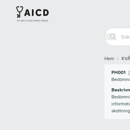
En del av Add Health Media
Hem
KV
PH001
Bedömni
Beskrivn
Bedömnin
informat
skattning