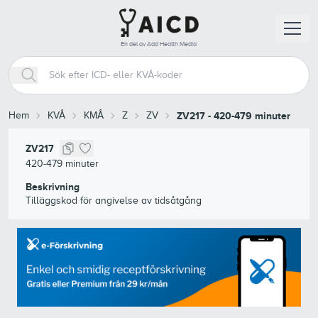
En del av Add Health Media
Hem
KVÅ
KMÅ
Z
ZV
ZV217
-
420-479 minuter
ZV217
420-479 minuter
Beskrivning
Tilläggskod för angivelse av tidsåtgång