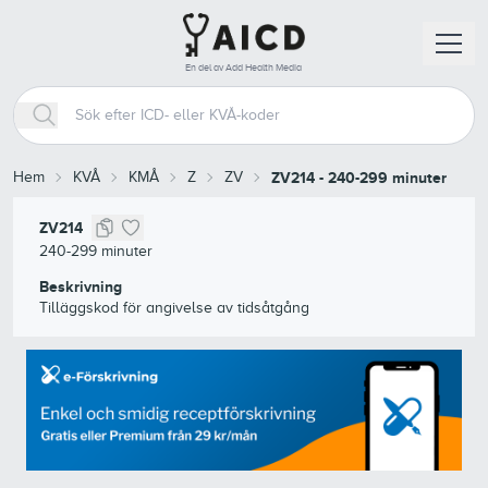
En del av Add Health Media
Hem
KVÅ
KMÅ
Z
ZV
ZV214
-
240-299 minuter
ZV214
240-299 minuter
Beskrivning
Tilläggskod för angivelse av tidsåtgång