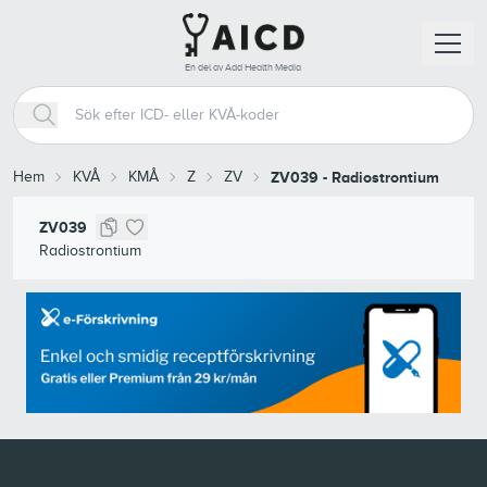
En del av Add Health Media
Hem
KVÅ
KMÅ
Z
ZV
ZV039
-
Radiostrontium
ZV039
Radiostrontium