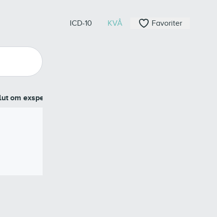
ICD-10
KVÅ
Favoriter
lut om exspektans