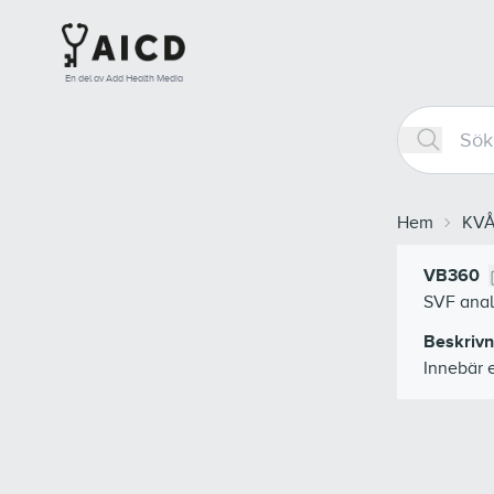
En del av Add Health Media
Hem
KV
VB360
SVF anal
Beskrivn
Innebär 