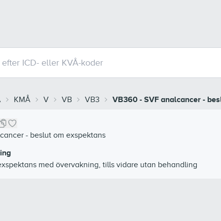
Å
KMÅ
V
VB
VB3
VB360
-
SVF analcancer - bes
cancer - beslut om exspektans
ing
exspektans med övervakning, tills vidare utan behandling