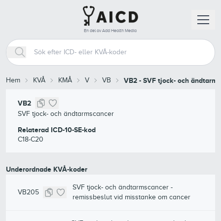
En del av Add Health Media
Hem
KVÅ
KMÅ
V
VB
VB2
-
SVF tjock- och ändtarm
VB2
SVF tjock- och ändtarmscancer
Relaterad ICD-10-SE-kod
C18-C20
Underordnade KVÅ-koder
SVF tjock- och ändtarmscancer -
VB205
remissbeslut vid misstanke om cancer