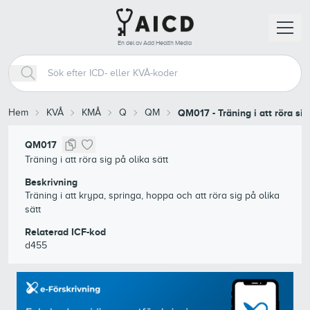
En del av Add Health Media
Hem
KVÅ
KMÅ
Q
QM
QM017
-
Träning i att röra sig
QM017
Träning i att röra sig på olika sätt
Beskrivning
Träning i att krypa, springa, hoppa och att röra sig på olika
sätt
Relaterad ICF-kod
d455