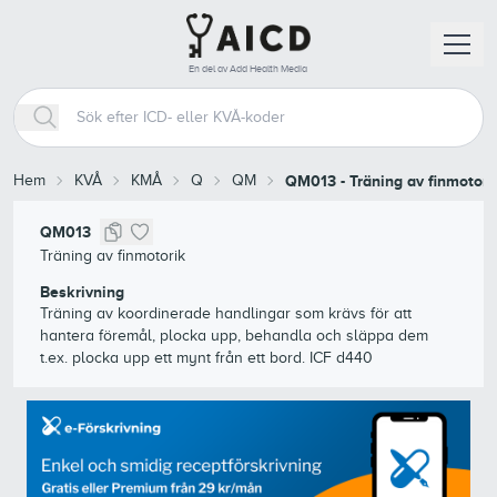
En del av Add Health Media
Hem
KVÅ
KMÅ
Q
QM
QM013
-
Träning av finmotori
QM013
Träning av finmotorik
Beskrivning
Träning av koordinerade handlingar som krävs för att
hantera föremål, plocka upp, behandla och släppa dem
t.ex. plocka upp ett mynt från ett bord. ICF d440