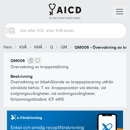
En del av Add Health Media
Hem
KVÅ
KMÅ
Q
QM
QM006
-
Övervakning av krop
QM006
Övervakning av kroppsställning
Beskrivning
Övervakning av bibehållande av kroppsplacering utifrån
särskilda behov. T. ex. kroppsposition vid ätande, vid
sväljningssvårigheter, vid andningssvårigheter,
förlamningstillstånd. ICF d415