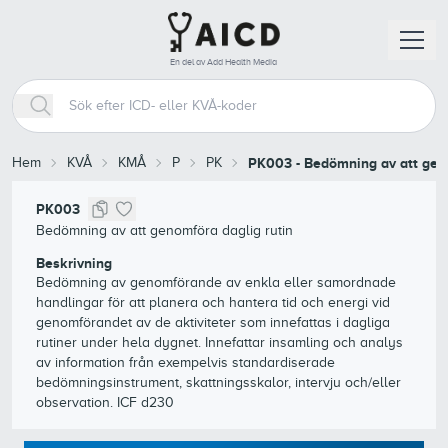
En del av Add Health Media
Hem
KVÅ
KMÅ
P
PK
PK003
-
Bedömning av att geno
PK003
Bedömning av att genomföra daglig rutin
Beskrivning
Bedömning av genomförande av enkla eller samordnade
handlingar för att planera och hantera tid och energi vid
genomförandet av de aktiviteter som innefattas i dagliga
rutiner under hela dygnet. Innefattar insamling och analys
av information från exempelvis standardiserade
bedömningsinstrument, skattningsskalor, intervju och/eller
observation. ICF d230