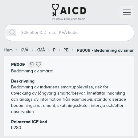
En del av Add Health Media
Hem
KVÅ
KMÅ
P
PB
PB009
-
Bedömning av smärta
PB009
Bedömning av smärta
Beskrivning
Bedömning av individens smärtupplevelse, risk för
utveckling av långvarig smärta/besvär. Innefattar insamling
och analys av information från exempelvis standardiserade
bedömningsinstrument, skattningsskalor, intervju och/eller
observation
Relaterad ICF-kod
b280