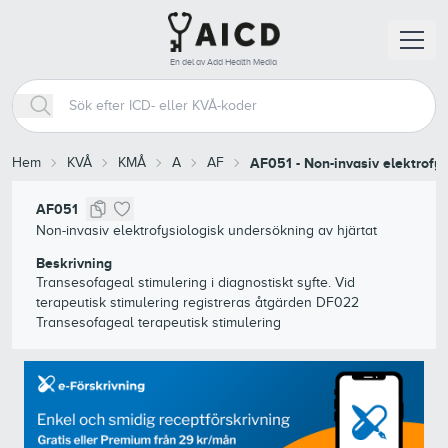
En del av Add Health Media
Hem
KVÅ
KMÅ
A
AF
AF051
-
Non-invasiv elektrofys
AF051
Non-invasiv elektrofysiologisk undersökning av hjärtat
Beskrivning
Transesofageal stimulering i diagnostiskt syfte. Vid
terapeutisk stimulering registreras åtgärden DF022
Transesofageal terapeutisk stimulering