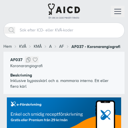
En del av Add Health Media
Hem
KVÅ
KMÅ
A
AF
AF037
-
Koronarangiografi
AF037
Koronarangiografi
Beskrivning
Inklusive bypasskärl och a. mammaria interna. Ett eller
flera kärl