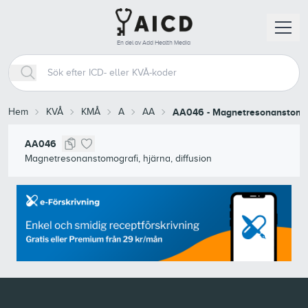
En del av Add Health Media
Hem
KVÅ
KMÅ
A
AA
AA046
-
Magnetresonanstomogr
AA046
Magnetresonanstomografi, hjärna, diffusion