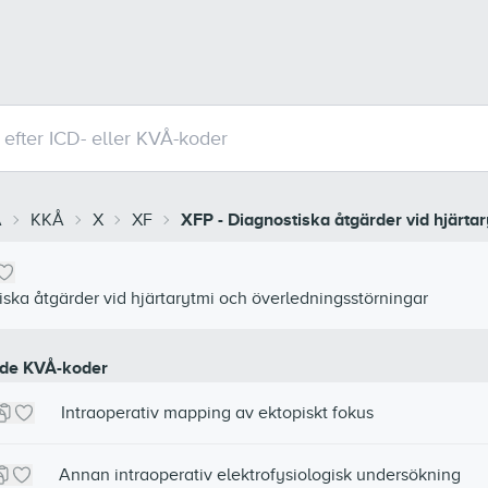
Å
KKÅ
X
XF
XFP
-
Diagnostiska åtgärder vid hjärta
iska åtgärder vid hjärtarytmi och överledningsstörningar
de KVÅ-koder
Intraoperativ mapping av ektopiskt fokus
Annan intraoperativ elektrofysiologisk undersökning