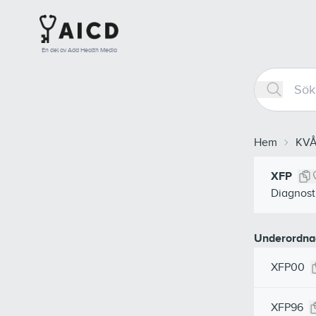
En del av Add Health Media
Hem
KV
XFP
Diagnost
Underordna
XFP00
XFP96