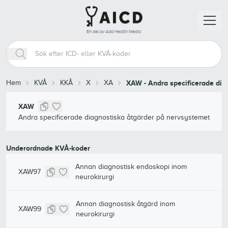
En del av Add Health Media
Hem
KVÅ
KKÅ
X
XA
XAW
-
Andra specificerade dia
XAW
Andra specificerade diagnostiska åtgärder på nervsystemet
Underordnade KVÅ-koder
Annan diagnostisk endoskopi inom
XAW97
neurokirurgi
Annan diagnostisk åtgärd inom
XAW99
neurokirurgi