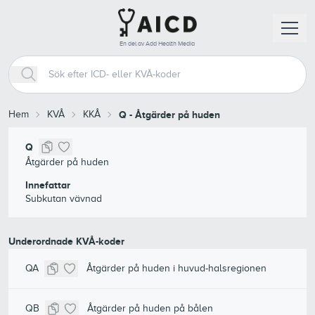
En del av Add Health Media
Hem
KVÅ
KKÅ
Q
-
Åtgärder på huden
Q
Åtgärder på huden
Innefattar
Subkutan vävnad
Underordnade KVÅ-koder
QA
Åtgärder på huden i huvud-halsregionen
QB
Åtgärder på huden på bålen