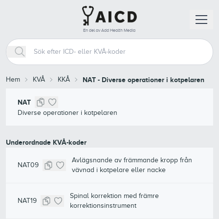
En del av Add Health Media
Hem
KVÅ
KKÅ
NAT
-
Diverse operationer i kotpelaren
NAT
Diverse operationer i kotpelaren
Underordnade KVÅ-koder
Avlägsnande av främmande kropp från
NAT09
vävnad i kotpelare eller nacke
Spinal korrektion med främre
NAT19
korrektionsinstrument