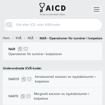
En del av Add Health Media
Hem
KVÅ
KKÅ
NAR
-
Operationer för tumörer i kotpelaren
NAR
Operationer för tumörer i kotpelaren
Underordnade KVÅ-koder
Intralesionell excision av mjukdelstumör i
NAR09
kotpelare
Marginell excision av mjukdelstumör i
NAR19
kotpelare