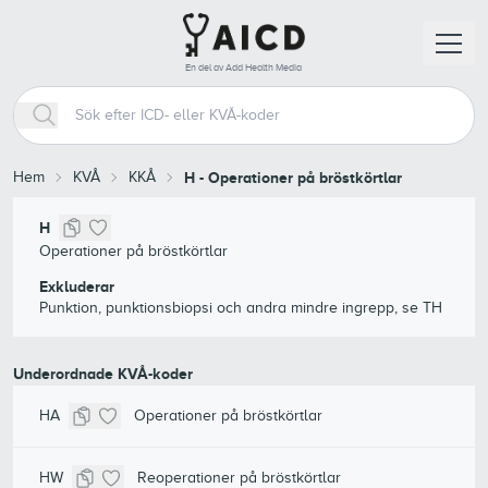
En del av Add Health Media
Hem
KVÅ
KKÅ
H
-
Operationer på bröstkörtlar
H
Operationer på bröstkörtlar
Exkluderar
Punktion, punktionsbiopsi och andra mindre ingrepp, se TH
Underordnade KVÅ-koder
HA
Operationer på bröstkörtlar
HW
Reoperationer på bröstkörtlar