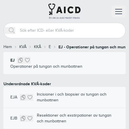
En del av Add Health Media
Hem
KVÅ
KKÅ
E
EJ
-
Operationer på tungan och munb
EJ
Operationer på tungan och munbottnen
Underordnade KVÅ-koder
Incisioner i och biopsier av tungan och
EJA
munbottnen
Resektioner och exstirpationer av tungan
EJB
och munbottnen