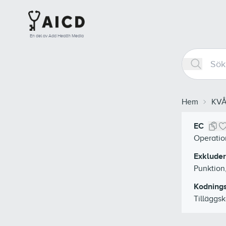
En del av Add Health Media
Hem
KV
EC
Operatio
Exkluder
Punktion
Kodnings
Tilläggsk