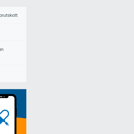
arutskott
ån