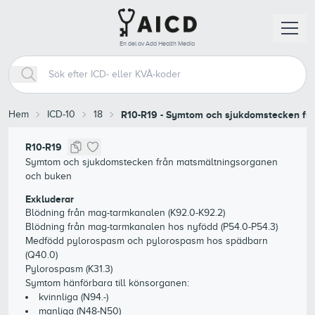
En del av Add Health Media
Hem
ICD-10
18
R10-R19
-
Symtom och sjukdomstecken frå
R10-R19
Symtom och sjukdomstecken från matsmältningsorganen
och buken
Exkluderar
Blödning från mag-tarmkanalen (K92.0-K92.2)
Blödning från mag-tarmkanalen hos nyfödd (P54.0-P54.3)
Medfödd pylorospasm och pylorospasm hos spädbarn
(Q40.0)
Pylorospasm (K31.3)
Symtom hänförbara till könsorganen:
kvinnliga (N94.-)
manliga (N48-N50)