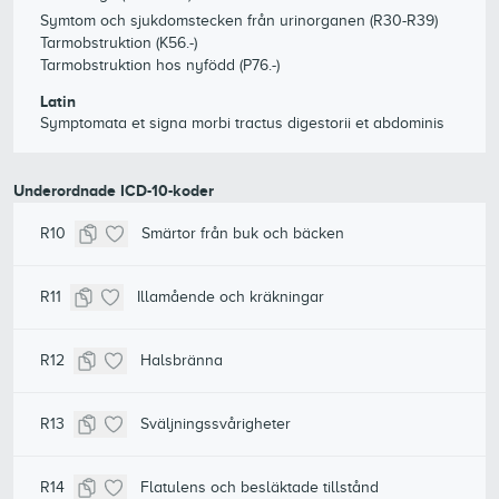
Symtom och sjukdomstecken från urinorganen (R30-R39)
Tarmobstruktion (K56.-)
Tarmobstruktion hos nyfödd (P76.-)
Latin
Symptomata et signa morbi tractus digestorii et abdominis
Underordnade ICD-10-koder
R10
Smärtor från buk och bäcken
R11
Illamående och kräkningar
R12
Halsbränna
R13
Sväljningssvårigheter
R14
Flatulens och besläktade tillstånd