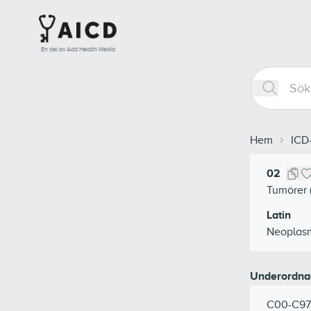
En del av Add Health Media
Hem
ICD
02
Tumörer 
Latin
Neoplas
Underordna
C00-C97