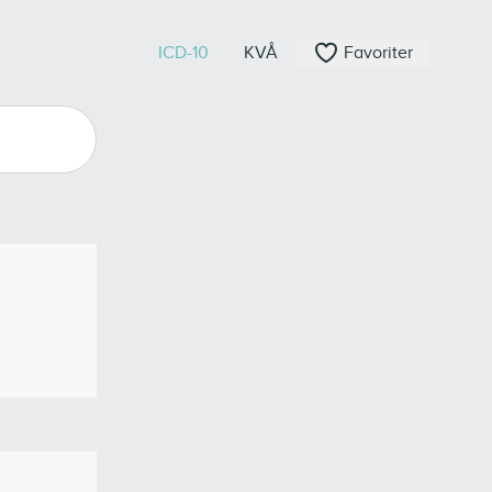
ICD-10
KVÅ
Favoriter